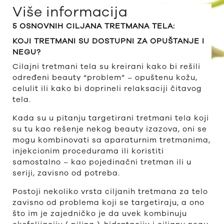
Više informacija
5 OSNOVNIH CILJANA TRETMANA TELA:
KOJI TRETMANI SU DOSTUPNI ZA OPUŠTANJE I
NEGU?
Cilajni tretmani tela su kreirani kako bi rešili
određeni beauty “problem” – opuštenu kožu,
celulit ili kako bi doprineli relaksaciji čitavog
tela.
Kada su u pitanju targetirani tretmani tela koji
su tu kao rešenje nekog beauty izazova, oni se
mogu kombinovati sa aparaturnim tretmanima,
injekcionim procedurama ili koristiti
samostalno – kao pojedinačni tretman ili u
seriji, zavisno od potreba.
Postoji nekoliko vrsta ciljanih tretmana za telo
zavisno od problema koji se targetiraju, a ono
što im je zajedničko je da uvek kombinuju