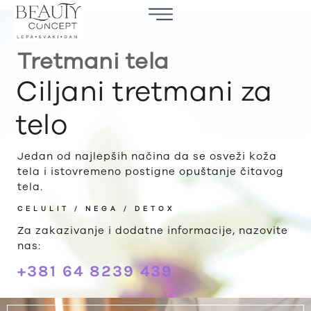
Tretmani tela
Ciljani tretmani za
telo
Jedan od najlepših načina da se osveži koža
tela i istovremeno postigne opuštanje čitavog
tela.
CELULIT / NEGA / DETOX
Za zakazivanje i dodatne informacije, nazovite
nas:
+381 64 8239 439