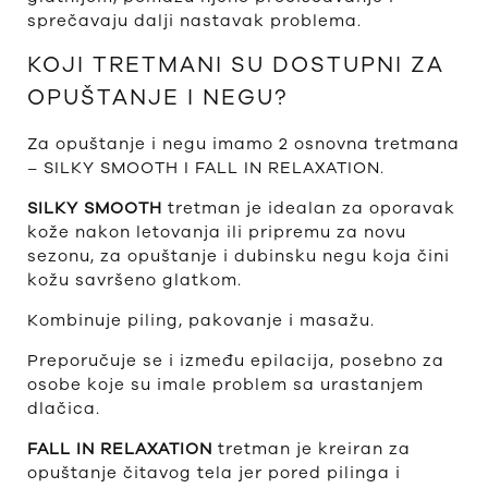
sprečavaju dalji nastavak problema.
KOJI TRETMANI SU DOSTUPNI ZA
OPUŠTANJE I NEGU?
Za opuštanje i negu imamo 2 osnovna tretmana
– SILKY SMOOTH I FALL IN RELAXATION.
SILKY SMOOTH
tretman je idealan za oporavak
kože nakon letovanja ili pripremu za novu
sezonu, za opuštanje i dubinsku negu koja čini
kožu savršeno glatkom.
Kombinuje piling, pakovanje i masažu.
Preporučuje se i između epilacija, posebno za
osobe koje su imale problem sa urastanjem
dlačica.
FALL IN RELAXATION
tretman je kreiran za
opuštanje čitavog tela jer pored pilinga i