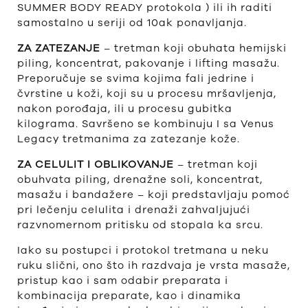
SUMMER BODY READY protokola ) ili ih raditi
samostalno u seriji od 10ak ponavljanja.
ZA ZATEZANJE
– tretman koji obuhata hemijski
piling, koncentrat, pakovanje i lifting masažu.
Preporučuje se svima kojima fali jedrine i
čvrstine u koži, koji su u procesu mršavljenja,
nakon porođaja, ili u procesu gubitka
kilograma. Savršeno se kombinuju I sa Venus
Legacy tretmanima za zatezanje kože.
ZA CELULIT I OBLIKOVANJE
– tretman koji
obuhvata piling, drenažne soli, koncentrat,
masažu i bandažere – koji predstavljaju pomoć
pri lečenju celulita i drenaži zahvaljujući
razvnomernom pritisku od stopala ka srcu.
Iako su postupci i protokol tretmana u neku
ruku slični, ono što ih razdvaja je vrsta masaže,
pristup kao i sam odabir preparata i
kombinacija preparate, kao i dinamika