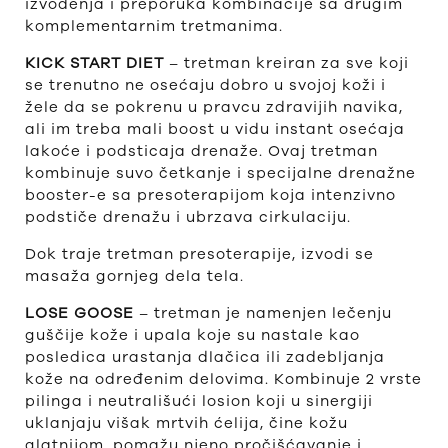
izvođenja i preporuka kombinacije sa drugim
komplementarnim tretmanima.
KICK START DIET
– tretman kreiran za sve koji
se trenutno ne osećaju dobro u svojoj koži i
žele da se pokrenu u pravcu zdravijih navika,
ali im treba mali boost u vidu instant osećaja
lakoće i podsticaja drenaže. Ovaj tretman
kombinuje suvo četkanje i specijalne drenažne
booster-e sa presoterapijom koja intenzivno
podstiče drenažu i ubrzava cirkulaciju.
Dok traje tretman presoterapije, izvodi se
masaža gornjeg dela tela.
LOSE GOOSE
– tretman je namenjen lečenju
guščije kože i upala koje su nastale kao
posledica urastanja dlačica ili zadebljanja
kože na određenim delovima. Kombinuje 2 vrste
pilinga i neutrališući losion koji u sinergiji
uklanjaju višak mrtvih ćelija, čine kožu
glatnijom, pomažu njeno pročišćavanje i