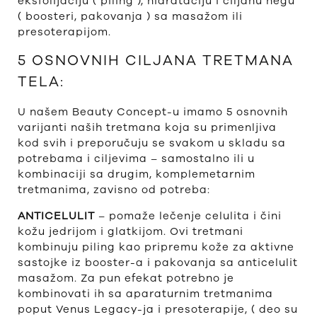
eksfolijaciju ( piling ), hidrataciju i ciljanu negu
( boosteri, pakovanja ) sa masažom ili
presoterapijom.
5 OSNOVNIH CILJANA TRETMANA
TELA:
U našem Beauty Concept-u imamo 5 osnovnih
varijanti naših tretmana koja su primenljiva
kod svih i preporučuju se svakom u skladu sa
potrebama i ciljevima – samostalno ili u
kombinaciji sa drugim, komplemetarnim
tretmanima, zavisno od potreba:
ANTICELULIT
– pomaže lečenje celulita i čini
kožu jedrijom i glatkijom. Ovi tretmani
kombinuju piling kao pripremu kože za aktivne
sastojke iz booster-a i pakovanja sa anticelulit
masažom. Za pun efekat potrebno je
kombinovati ih sa aparaturnim tretmanima
poput Venus Legacy-ja i presoterapije, ( deo su