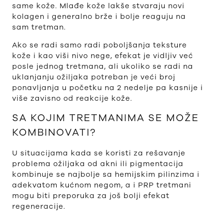
same kože. Mlađe kože lakše stvaraju novi
kolagen i generalno brže i bolje reaguju na
sam tretman.
Ako se radi samo radi poboljšanja teksture
kože i kao viši nivo nege, efekat je vidljiv već
posle jednog tretmana, ali ukoliko se radi na
uklanjanju ožiljaka potreban je veći broj
ponavljanja u početku na 2 nedelje pa kasnije i
više zavisno od reakcije kože.
SA KOJIM TRETMANIMA SE MOŽE
KOMBINOVATI?
U situacijama kada se koristi za rešavanje
problema ožiljaka od akni ili pigmentacija
kombinuje se najbolje sa hemijskim pilinzima i
adekvatom kućnom negom, a i PRP tretmani
mogu biti preporuka za još bolji efekat
regeneracije.