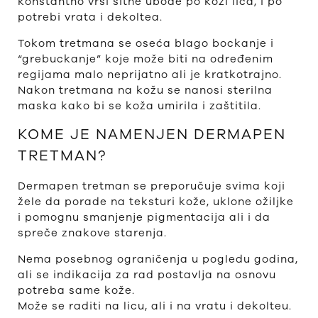
konstantno vrši sitne ubode po koži lica, i po
potrebi vrata i dekoltea.
Tokom tretmana se oseća blago bockanje i
“grebuckanje” koje može biti na određenim
regijama malo neprijatno ali je kratkotrajno.
Nakon tretmana na kožu se nanosi sterilna
maska kako bi se koža umirila i zaštitila.
KOME JE NAMENJEN DERMAPEN
TRETMAN?
Dermapen tretman se preporučuje svima koji
žele da porade na teksturi kože, uklone ožiljke
i pomognu smanjenje pigmentacija ali i da
spreče znakove starenja.
Nema posebnog ograničenja u pogledu godina,
ali se indikacija za rad postavlja na osnovu
potreba same kože.
Može se raditi na licu, ali i na vratu i dekolteu.