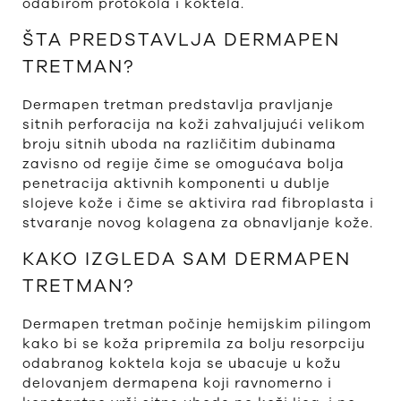
odabirom protokola i koktela.
ŠTA PREDSTAVLJA DERMAPEN
TRETMAN?
Dermapen tretman predstavlja pravljanje
sitnih perforacija na koži zahvaljujući velikom
broju sitnih uboda na različitim dubinama
zavisno od regije čime se omogućava bolja
penetracija aktivnih komponenti u dublje
slojeve kože i čime se aktivira rad fibroplasta i
stvaranje novog kolagena za obnavljanje kože.
KAKO IZGLEDA SAM DERMAPEN
TRETMAN?
Dermapen tretman počinje hemijskim pilingom
kako bi se koža pripremila za bolju resorpciju
odabranog koktela koja se ubacuje u kožu
delovanjem dermapena koji ravnomerno i