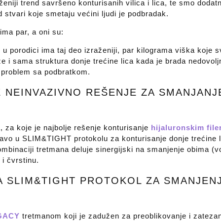
eniji trend savršeno konturisanih vilica i lica, te smo dodatn
 stvari koje smetaju većini ljudi je podbradak.
ma par, a oni su:
 u porodici ima taj deo izraženiji, par kilograma viška koje
že i sama struktura donje trećine lica kada je brada nedovolj
i problem sa podbratkom.
E NEINVAZIVNO REŠENJE ZA SMANJANJ
 za koje je najbolje rešenje konturisanje
hijaluronskim file
avo u SLIM&TIGHT protokolu za konturisanje donje trećine l
kombinaciji tretmana deluje sinergijski na smanjenje obima (
 i čvrstinu.
 SLIM&TIGHT PROTOKOL ZA SMANJEN
GACY
tretmanom koji je zadužen za preoblikovanje i zateza