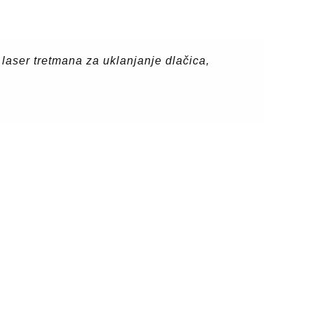
laser tretmana za uklanjanje dlačica,
Samo d
osećam
Tretm
Tea