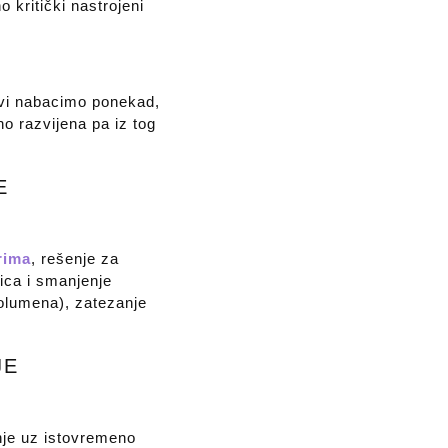
o kritički nastrojeni
 svi nabacimo ponekad,
no razvijena pa iz tog
E
rima
, rešenje za
ica i smanjenje
volumena), zatezanje
JE
nje uz istovremeno