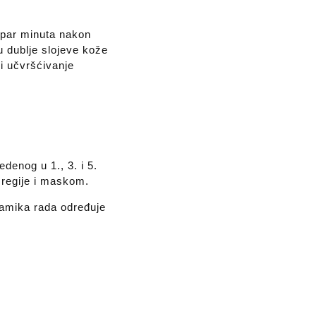
 par minuta nakon
 dublje slojeve kože
i učvršćivanje
enog u 1., 3. i 5.
 regije i maskom.
inamika rada određuje