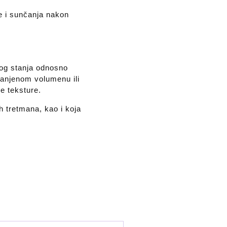
e i sunčanja nakon
og stanja odnosno
manjenom volumenu ili
je teksture.
 tretmana, kao i koja