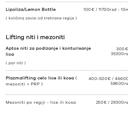
Lipoliza/Lemon Bottle
100€ / 11700rsd - 10
( količina zavisi od tretirane regije )
Lifting niti i mezoniti
Aptos niti za podizanje i konturisanje
300€
35300r
lica
( par niti )
Plazmalifting celo lice ili kosa
(
400-500€ / 4660
58600r
mezoniti + PRP )
Mezoniti po regiji - lice ili kosa
250€ / 29300r