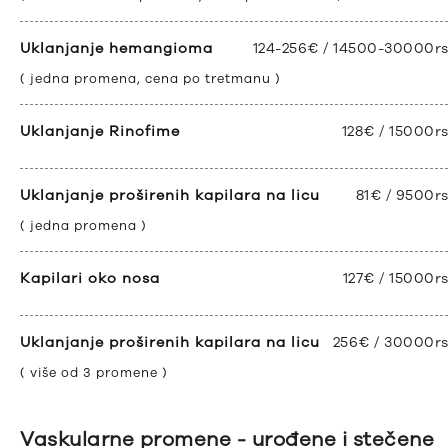
Uklanjanje hemangioma
124-256€ / 14500-30000r
( jedna promena, cena po tretmanu )
Uklanjanje Rinofime
128€ / 15000r
Uklanjanje proširenih kapilara na licu
81€ / 9500r
( jedna promena )
Kapilari oko nosa
127€ / 15000r
Uklanjanje proširenih kapilara na licu
256€ / 30000r
( više od 3 promene )
Vaskularne promene - urođene i stečene