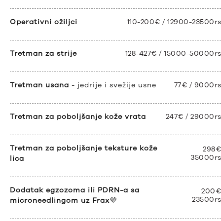
Operativni ožiljci
110-200€ / 12900-23500r
Tretman za strije
128-427€ / 15000-50000r
Tretman usana
- jedrije i svežije usne
77€ / 9000r
Tretman za poboljšanje kože vrata
247€ / 29000r
Tretman za poboljšanje teksture kože
298€
35000r
lica
Dodatak egzozoma ili PDRN-a sa
200€
23500r
microneedlingom uz Frax
💜