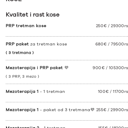
Kvalitet i rast kose
PRP tretman kose
250€ / 29300r
PRP paket
za tretman kose
680€ / 79500r
( 3 tretmana )
Mezoterapija i PRP paket
💜
900€ / 105300r
( 3 PRP, 3 mezo )
Mezoterapija 1
- 1 tretman
100€ / 11700r
Mezoterapija 1
- paket od 3 tretmana💜
255€ / 29900r