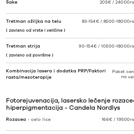
Šake
205€ / 24000r
Tretman ožiljka na telu
83-154€ / 8500-18000r
( zavisno od vrste i veličine )
Tretman strija
90-154€ / 10500-18000r
( zavisno od površine )
Kombinacija lasera i dodatka PRP/Faktori
Paket ce
na up
rasta/mezoterapije
Fotorejuvenacija, lasersko lečenje rozacee
hiperpigmentacija - Candela Nordlys
Rozacea
- celo lice
166€ / 19500r