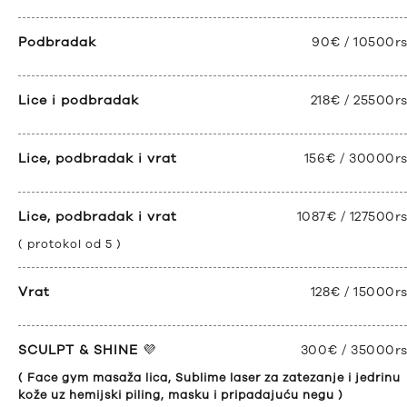
Podbradak
90€ / 10500r
Lice i podbradak
218€ / 25500r
Lice, podbradak i vrat
156€ / 30000r
Lice, podbradak i vrat
1087€ / 127500r
( protokol od 5 )
Vrat
128€ / 15000r
SCULPT & SHINE
💜
300€ / 35000r
( Face gym masaža lica, Sublime laser za zatezanje i jedrinu
kože uz hemijski piling, masku i pripadajuću negu )