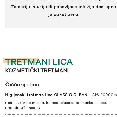
Za seriju infuzija ili ponovljene infuzije dostupna
je paket cena.
TRETMANI LICA
KOZMETIČKI TRETMANI
Čišćenje lica
Higijenski tretman lica CLASSIC CLEAN
51€ / 6000r
( piling, termo maska, komedoekspresija, maska za lice,
pripadajuća nega )