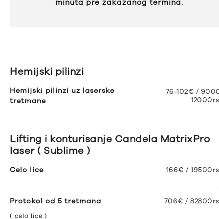
minuta pre zakazanog termina.
Hemijski pilinzi
Hemijski pilinzi uz laserske
76-102€ / 900
12000r
tretmane
Lifting i konturisanje Candela MatrixPro
laser ( Sublime )
Celo lice
166€ / 19500r
Protokol od 5 tretmana
706€ / 82800r
( celo lice )