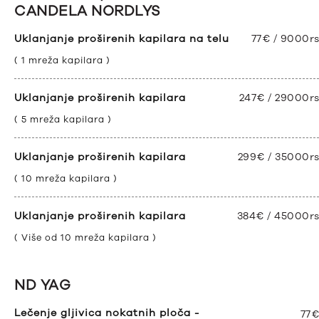
CANDELA NORDLYS
Uklanjanje proširenih kapilara na telu
77€ / 9000r
( 1 mreža kapilara )
Uklanjanje proširenih kapilara
247€ / 29000r
( 5 mreža kapilara )
Uklanjanje proširenih kapilara
299€ / 35000r
( 10 mreža kapilara )
Uklanjanje proširenih kapilara
384€ / 45000r
( Više od 10 mreža kapilara )
ND YAG
Lečenje gljivica nokatnih ploča -
77€