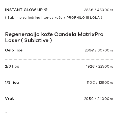
INSTANT GLOW UP
💜
385€ / 45000r
( Sublime za jedrinu i tonus kože + PROFHILO ili LOLA )
Regeneracija kože Candela MatrixPro
Laser ( Sublative )
Celo lice
263€ / 30700r
2/3 lica
192€ / 22500r
1/3 lica
110€ / 12900r
Vrat
205€ / 24000r