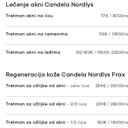
Lečenje akni Candela Nordlys
Tretman akni na licu
77€ / 9000r
Tretman akni na ramenima
115€ / 13500r
Tretman akni na leđima
132-192€ / 15500-22500r
Regeneracija kože Candela Nordlys Frax
Tretman za ožiljke od akni
- celo lice
299€ / 35000r
Tretman za ožiljke od akni
- 2/3 lica
239€ / 28000r
Tretman za ožiljke od akni
- 1/3 lica
162€ / 19000r