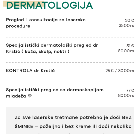
DERMATOLOGIJA
Pregled i konsultacija za laserske
30€
3500r
procedure
Specijalistički dermatološki pregled dr
51€
6000r
Krstić ( koža, skalp, nokti )
KONTROLA dr Krstić
25€ / 3000r
Specijalistički pregled sa dermoskopijom
77€
8000r
mladeža
💜
Za sve laserske tretmane potrebno je doći BEZ
ŠMINKE – poželjno i bez kreme ili doći nekoliko