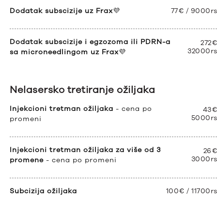
Dodatak subscizije uz Frax
💜
77€ / 9000r
Dodatak subscizije i egzozoma ili PDRN-a
272€
32000r
sa microneedlingom uz Frax
💜
Nelasersko tretiranje ožiljaka
Injekcioni tretman ožiljaka
- cena po
43€
5000r
promeni
Injekcioni tretman ožiljaka za više od 3
26€
3000r
promene
- cena po promeni
Subcizija ožiljaka
100€ / 11700r