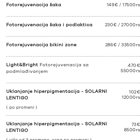
Fotorejuvenacija šaka
149€ / 17500r
Fotorejuvenacija šaka i podlaktica
230€ / 27000r
Fotorejuvenacija bikini zone
286€ / 33500r
Light&Bright
Fotorejuvenacija sa
470€
55000r
podmlađivanjem
Uklanjanje hiperpigmentacija - SOLARNI
102€
12000r
LENTIGO
( po promeni )
Uklanjanje hiperpigmentacija - SOLARNI
73€
8500r
LENTIGO
( više od 3 promene, cena po promeni )