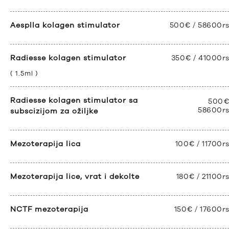
Aesplla kolagen stimulator
500€ / 58600r
Radiesse kolagen stimulator
350€ / 41000r
( 1.5ml )
Radiesse kolagen stimulator sa
500€
58600r
subscizijom za ožiljke
Mezoterapija lica
100€ / 11700r
Mezoterapija lice, vrat i dekolte
180€ / 21100r
NCTF mezoterapija
150€ / 17600r