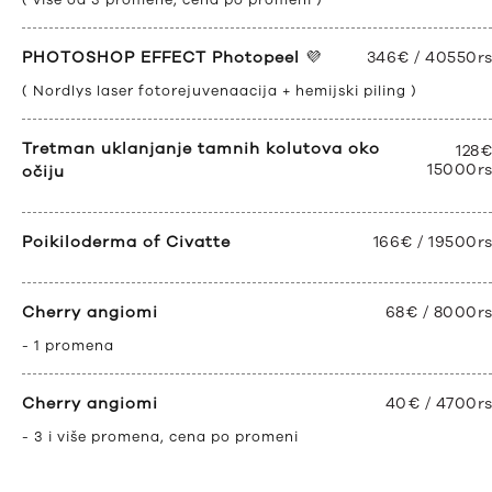
PHOTOSHOP EFFECT Photopeel
💜
346€ / 40550r
( Nordlys laser fotorejuvenaacija + hemijski piling )
Tretman uklanjanje tamnih kolutova oko
128€
15000r
očiju
Poikiloderma of Civatte
166€ / 19500r
Cherry angiomi
68€ / 8000r
- 1 promena
Cherry angiomi
40€ / 4700r
- 3 i više promena, cena po promeni