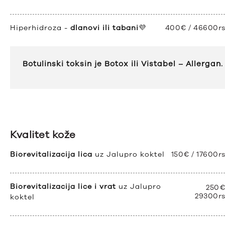
Hiperhidroza -
dlanovi ili tabani
💜
400€ / 46600r
Botulinski toksin je Botox ili Vistabel – Allergan.
Kvalitet kože
Biorevitalizacija lica
uz Jalupro koktel
150€ / 17600r
Biorevitalizacija lice i vrat
uz Jalupro
250€
29300r
koktel