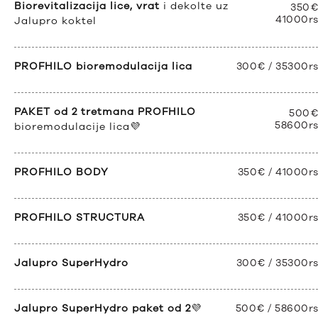
Biorevitalizacija lice, vrat
i dekolte uz
350€
41000r
Jalupro koktel
PROFHILO bioremodulacija lica
300€ / 35300r
PAKET od 2 tretmana PROFHILO
500€
58600r
bioremodulacije lica💜
PROFHILO BODY
350€ / 41000r
PROFHILO STRUCTURA
350€ / 41000r
Jalupro SuperHydro
300€ / 35300r
Jalupro SuperHydro paket od 2
💜
500€ / 58600r