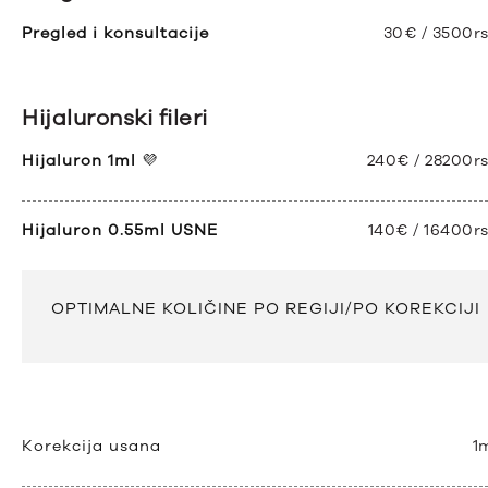
Pregled i konsultacije
30€ / 3500r
Hijaluronski fileri
Hijaluron 1ml
💜
240€ / 28200r
Hijaluron 0.55ml USNE
140€ / 16400r
OPTIMALNE KOLIČINE PO REGIJI/PO KOREKCIJI
Korekcija usana
1