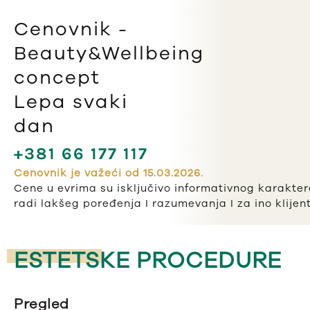
Cenovnik -
Beauty&Wellbeing
concept
Lepa svaki
dan
+381 66 177 117
Cenovnik je važeći od 15.03.2026.
Cene u evrima su isključivo informativnog karakte
radi lakšeg poređenja I razumevanja I za ino klijent
ESTETSKE PROCEDURE
Pregled