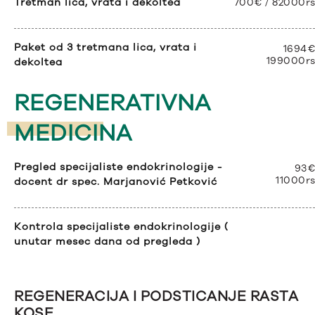
Tretman lica, vrata i dekoltea
700€ / 82000r
Paket od 3 tretmana lica, vrata i
1694€
199000r
dekoltea
REGENERATIVNA
MEDICINA
Pregled specijaliste endokrinologije -
93€
11000r
docent dr spec. Marjanović Petković
Kontrola specijaliste endokrinologije (
unutar mesec dana od pregleda )
REGENERACIJA I PODSTICANJE RASTA
KOSE