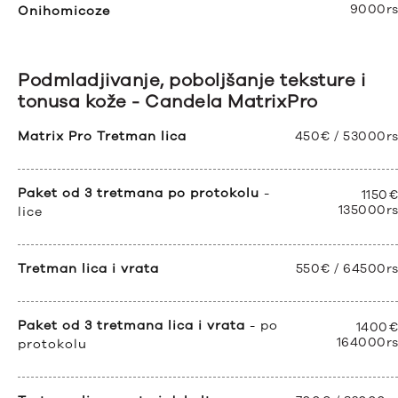
9000r
Onihomicoze
Podmladjivanje, poboljšanje teksture i
tonusa kože - Candela MatrixPro
Matrix Pro Tretman lica
450€ / 53000r
Paket od 3 tretmana po protokolu
-
1150€
135000r
lice
Tretman lica i vrata
550€ / 64500r
Paket od 3 tretmana lica i vrata
- po
1400€
164000r
protokolu