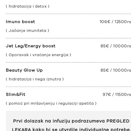
( hidratacija i detox )
Imuno boost
106€ / 12500r
( Jačanje imuniteta )
Jet Leg/Energy boost
85€ / 10000r
( Oporavak i vraćanje energije )
Beauty Glow Up
85€ / 10000r
( hidratacija i nega iznutra )
Slim&Fit
97€ / 11500r
( pomoć pri mršavljenju i regulaciji apetita )
Prvi dolazak na infuziju podrazumeva PREGLED
LEKARA kako bi se utvrdile individualne potrebe.