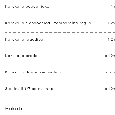
Korekcija podočnjaka
1
Korekcija slepoočnica - temporalna regija
1-2
Korekcija jagodica
1-2
Korekcija brade
od 2
Korekcija donje trećine lica
od 2 
8 point lift/7 point shape
od 2
Paketi