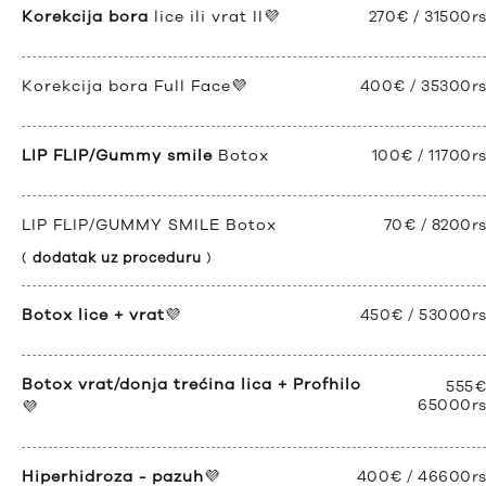
Korekcija bora
lice ili vrat II💜
270€ / 31500r
Korekcija bora Full Face💜
400€ / 35300r
LIP FLIP/Gummy smile
Botox
100€ / 11700r
LIP FLIP/GUMMY SMILE Botox
70€ / 8200r
(
dodatak uz proceduru
)
Botox lice + vrat
💜
450€ / 53000r
Botox vrat/donja trećina lica + Profhilo
555€
65000r
💜
Hiperhidroza - pazuh
💜
400€ / 46600r