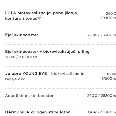
LOLA biorevitalizacija, poboljšanje
250€
29300r
kontura i tonus
💜
Ejal skinbooster
226€ / 26500r
Ejal skinbooster + biorevitalizujući piling
250€ / 29300rsd
Jalupro YOUNG EYE
- biorevitalizacija
150€
17500r
regije oka
AquaShine skin booster
240€ / 28200r
HArmoniCA kolagen stimulator
350€ / 41000r