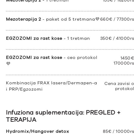
Mezoterapija 2
- 1 tretman
155€ / 18200r
Mezoterapija 2
- paket od 5 tretmana💜
660€ / 77300r
EGZOZOMI za rast kose
- 1 tretman
350€ / 41000r
EGZOZOMI za rast kose
- ceo protokol
1450€
170000r
💜
Kombinacija FRAX lasera/Dermapen-a
Cena zavisi 
protoko
i PRP/Egzozomi
Infuziona suplementacija: PREGLED +
TERAPIJA
Hydromix/Hangover detox
85€ / 10000r