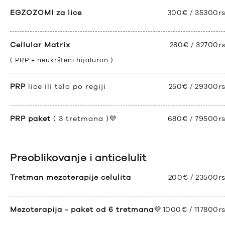
EGZOZOMI za lice
300€ / 35300r
Cellular Matrix
280€ / 32700r
( PRP + neukršteni hijaluron )
PRP
lice ili telo po regiji
250€ / 29300r
PRP paket
( 3 tretmana )💜
680€ / 79500r
Preoblikovanje i anticelulit
Tretman mezoterapije celulita
200€ / 23500r
Mezoterapija - paket od 6 tretmana
💜
1000€ / 117800r