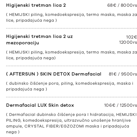
Higijenski tretman lica 2
68€ / 8000r
( HEMIJSKI piling, komedoekspresija, termo maska, maska z
lice, pripadajuća nega )
Higijenski tretman lica 2 uz
102€
12000r
mezoporaciju
( HEMIJSKI piling, komedoekspresija, termo maska, maska z
lice, pripadajuća nega)
( AFTERSUN ) SKIN DETOX Dermafacial
81€ / 9500r
( dubinsko čišćenje pora, piling, komedoekspresija, maska i
pripadajuća nega )
Dermafacial LUX Skin detox
106€ / 12500r
( Dermafacial dubinsko čišćenje pora I hidratacija, HEMIJSKI
PILING, komedoekspresija, ultrazvučno unošenje hranljive
ampule, CRYSTAL FIBER/EGZOZOMI maska i pripadajuća
nega )