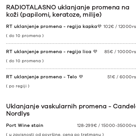
RADIOTALASNO uklanjanje promena na
koži (papilomi, keratoze, milije)
RT uklanjenje promena - regija kapka
💜
102€ / 12000r
( do 10 promena )
RT uklanjenje promena - regija lica
💜
85€ / 10000r
( do 10 promena )
RT uklanjenje promena - Telo
💜
51€ / 6000r
( po regiji )
Uklanjanje vaskularnih promena - Cande
Nordlys
Port Wine stain
128-299€ / 15000-35000r
( u zavisnosti od površine, cena po tretmanu )