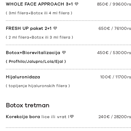
WHOLE FACE APPROACH 3+1
💜
850€ / 99600r
( 3ml filera+Botox ili 4 ml filera )
FRESH UP paket 2+1
💜
650€ / 76100r
( 2 ml filera+Botox ili 3 ml filera )
Botox+Biorevitalizacija
💜
450€ / 53000r
( Profhilo/Jalupro/Lola/Ejal )
Hijaluronidaza
100€ / 11700r
( topljenje hijaluronskih filera )
Botox tretman
Korekcija bora
lice ili vrat I💜
240€ / 28200r